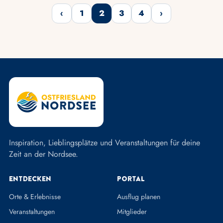
‹
1
2
3
4
›
Zurück
Weiter
Inspiration, Lieblingsplätze und Veranstaltungen für deine
Zeit an der Nordsee.
Entdecken
Portal
Orte & Erlebnisse
Ausflug planen
Veranstaltungen
Mitglieder