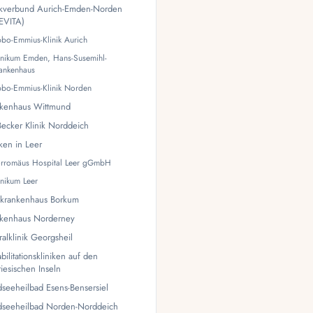
ikverbund Aurich-Emden-Norden
EVITA)
bo-Emmius-Klinik Aurich
inikum Emden, Hans-Susemihl-
ankenhaus
bo-Emmius-Klinik Norden
nkenhaus Wittmund
Becker Klinik Norddeich
iken in Leer
rromäus Hospital Leer gGmbH
inikum Leer
lkrankenhaus Borkum
nkenhaus Norderney
ralklinik Georgsheil
bilitationskliniken auf den
riesischen Inseln
seeheilbad Esens-Bensersiel
dseeheilbad Norden-Norddeich