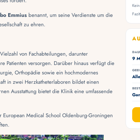
es fördert.
Kein
Fazit
bo Emmius
benannt, um seine Verdienste um die
sellschaft zu ehren.
AU
DAU
 Vielzahl von Fachabteilungen, darunter
9 M
äre Patienten versorgen. Darüber hinaus verfügt die
GEEI
hirurgie, Orthopädie sowie ein hochmodernes
All
aft in zwei Herzkatheterlaboren bildet einen
BEST
en Ausstattung bietet die Klinik eine umfassende
Gan
er European Medical School Oldenburg-Groningen
ften.