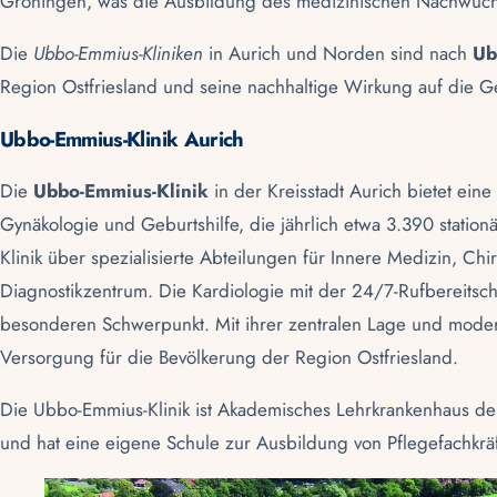
Groningen, was die Ausbildung des medizinischen Nachwuchs
Die
Ubbo-Emmius-Kliniken
in Aurich und Norden sind nach
Ub
Region Ostfriesland und seine nachhaltige Wirkung auf die Ge
Ubbo-Emmius-Klinik Aurich
Die
Ubbo-Emmius-Klinik
in der
Kreisstadt Aurich
bietet eine
Gynäkologie und Geburtshilfe, die jährlich etwa 3.390 station
Klinik über spezialisierte Abteilungen für Innere Medizin, C
Diagnostikzentrum. Die Kardiologie mit der 24/7-Rufbereitsch
besonderen Schwerpunkt. Mit ihrer zentralen Lage und modern
Versorgung für die Bevölkerung der Region
Ostfriesland
.
Die Ubbo-Emmius-Klinik ist Akademisches Lehrkrankenhaus d
und hat eine eigene Schule zur Ausbildung von Pflegefachkrä