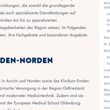
Klin
Einrichtungen, die sowohl die grundlegende
(AN
s auch spezialisierte Dienstleistungen auf
Ub
niken bis hin zu spezialisierten
Kl
Kr
en Gegebenheiten der Region setzen. Im Folgenden
Ub
iken, ihre Fachgebiete und besonderen Angebote
Kra
Dr. 
Klin
mden-Norden
Bo
Kl
Inse
Kra
n in
Aurich
und
Norden
sowie das Klinikum
Emden
.
Zent
zinische Versorgung in der Region
Ostfriesland
.
Reha
Ostf
 und modernster Medizintechnik. Zudem sind sie
Nord
und der European Medical School Oldenburg-
Nor