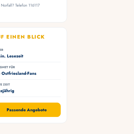
 Norfall? Telefon 116117
F EINEN BLICK
ER
in. Lesezeit
GNET FÜR
e Ostfriesland-Fans
E ZEIT
zjährig
Passende Angebote