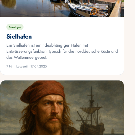
Sonstiges
Sielhafen
Ein Sielhafen ist ein tideabhängiger Hafen mit
Entwässerungsfunktion, typisch für die norddeutsche Küste und
das Wattenmeergebiet.
7 Min. Lesezeit · 17.04.2025