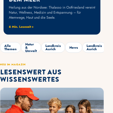
Heilung aus der Nordsee: Thalasso in Ostfriesland vereint
Natur, Wellness, Medizin und Entspannung – für
Atemwege, Haut und die Seele.
6 Min. Lesezeit
Natur
Alle
Landkreis
Landkreis
F
&
News
Themen
Aurich
Aurich
K
Umwelt
NEU IM MAGAZIN
Lesenswert aus
Wissenswertes