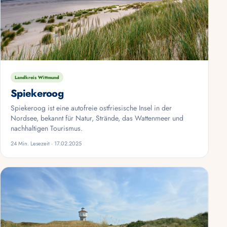
Landkreis Wittmund
Spiekeroog
Spiekeroog ist eine autofreie ostfriesische Insel in der
Nordsee, bekannt für Natur, Strände, das Wattenmeer und
nachhaltigen Tourismus.
24 Min. Lesezeit · 17.02.2025