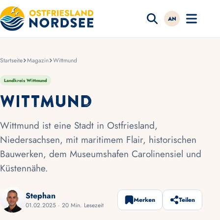
AN
Startseite
Magazin
Wittmund
Landkreis Wittmund
Wittmund
Wittmund ist eine Stadt in Ostfriesland,
Niedersachsen, mit maritimem Flair, historischen
Bauwerken, dem Museumshafen Carolinensiel und
Küstennähe.
Stephan
Merken
Teilen
01.02.2025 · 20 Min. Lesezeit