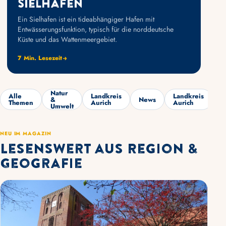
Sielhafen
Ein Sielhafen ist ein tideabhängiger Hafen mit
Entwässerungsfunktion, typisch für die norddeutsche
Küste und das Wattenmeergebiet.
7 Min. Lesezeit
Natur
Alle
Landkreis
Landkreis
F
&
News
Themen
Aurich
Aurich
K
Umwelt
NEU IM MAGAZIN
Lesenswert aus Region &
Geografie