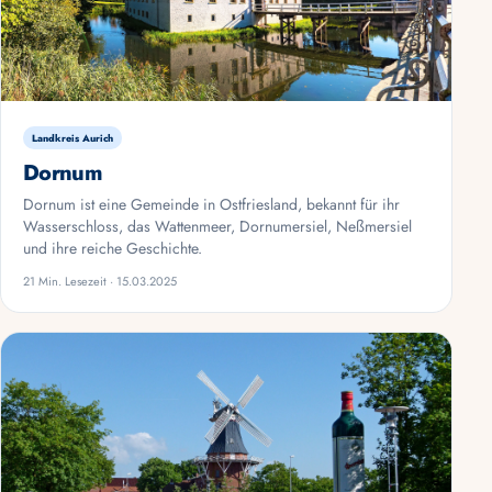
Landkreis Aurich
Dornum
Dornum ist eine Gemeinde in Ostfriesland, bekannt für ihr
Wasserschloss, das Wattenmeer, Dornumersiel, Neßmersiel
und ihre reiche Geschichte.
21 Min. Lesezeit · 15.03.2025