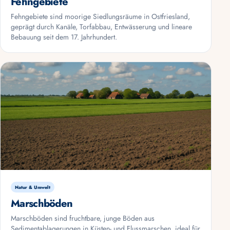
Fehngebiete
Fehngebiete sind moorige Siedlungsräume in Ostfriesland,
geprägt durch Kanäle, Torfabbau, Entwässerung und lineare
Bebauung seit dem 17. Jahrhundert.
Natur & Umwelt
Marschböden
Marschböden sind fruchtbare, junge Böden aus
Sedimentablagerungen in Küsten- und Flussmarschen, ideal für