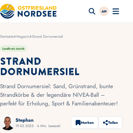
AN
Startseite
Magazin
Strand Dornumersiel
Landkreis Aurich
Strand
Dornumersiel
Strand Dornumersiel: Sand, Grünstrand, bunte
Strandkörbe & der legendäre NIVEA-Ball –
perfekt für Erholung, Sport & Familienabenteuer!
Stephan
Merken
Teilen
19.03.2025 · 6 Min. Lesezeit